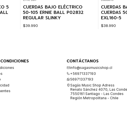
CO 5
CUERDAS BAJO ELÉCTRICO
CUERDAS B
BALL
50-105 ERNIE BALL P02832
CUERDAS 5
REGULAR SLINKY
EXL160-5
$39.990
$38.990
Cantidad
Cantidad
 CONDICIONES
CONTÁCTANOS
diciones
info@sagasmusicshop.cl
os
+56971337193
o
56971337193
acidad
Sagás Music Shop Adress
Renato Sánchez 4070, Las Cond
uentes
7550161 Santiago - Las Condes
Región Metropolitana - Chile