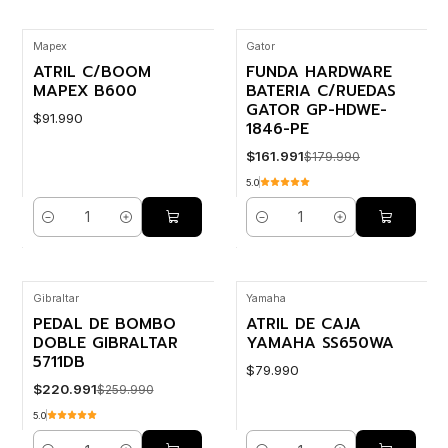
Mapex
Gator
-10% OFF
ATRIL C/BOOM
FUNDA HARDWARE
MAPEX B600
BATERIA C/RUEDAS
GATOR GP-HDWE-
$91.990
1846-PE
$161.991
$179.990
5.0
Cantidad
Cantidad
Gibraltar
Yamaha
-15% OFF
PEDAL DE BOMBO
ATRIL DE CAJA
DOBLE GIBRALTAR
YAMAHA SS650WA
5711DB
$79.990
$220.991
$259.990
5.0