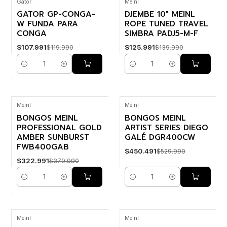
Gator
Meinl
-10% OFF
-10% OFF
GATOR GP-CONGA-
DJEMBE 10" MEINL
W FUNDA PARA
ROPE TUNED TRAVEL
CONGA
SIMBRA PADJ5-M-F
$107.991
$125.991
$119.990
$139.990
Cantidad
Cantidad
Meinl
Meinl
-15% OFF
-15% OFF
BONGOS MEINL
BONGOS MEINL
PROFESSIONAL GOLD
ARTIST SERIES DIEGO
AMBER SUNBURST
GALÉ DGR400CW
FWB400GAB
$450.491
$529.990
$322.991
$379.990
Cantidad
Cantidad
Meinl
Meinl
-15% OFF
-10% OFF