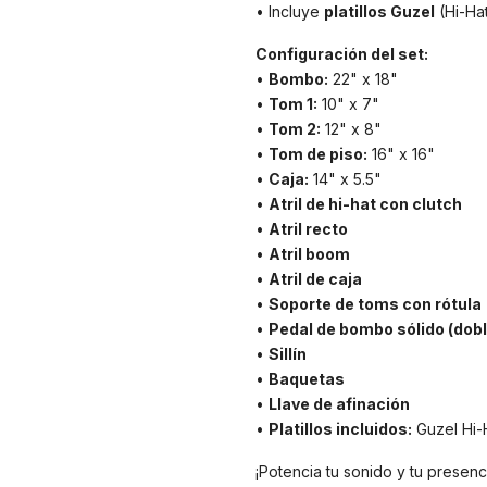
• Incluye
platillos Guzel
(Hi-Hat
Configuración del set:
•
Bombo:
22" x 18"
•
Tom 1:
10" x 7"
•
Tom 2:
12" x 8"
•
Tom de piso:
16" x 16"
•
Caja:
14" x 5.5"
•
Atril de hi-hat con clutch
•
Atril recto
•
Atril boom
•
Atril de caja
•
Soporte de toms con rótula
•
Pedal de bombo sólido (dob
•
Sillín
•
Baquetas
•
Llave de afinación
•
Platillos incluidos:
Guzel Hi-H
¡Potencia tu sonido y tu presenc