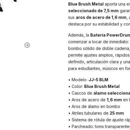
Blue Brush Metal
aporta una es
seleccionado de 7,5 mm
garan
sus
aros de acero de 1,6 mm
,
destaca por su estabilidad y co
Además, la
Batería PowerDrums
comenzar a tocar de inmediato:
bombo sólido de doble cadena, at
permite ajustes amplios, rápido
definido, articulación clara y 
para estudiantes, músicos en fo
• Modelo:
JJ-5 BLM
• Color:
Blue Brush Metal
• Cascos de
álamo seleccion
• Aros de acero de
1,6 mm
en t
• Aros de álamo en bombo
• Atriles tubulares de
25 mm
• Sistema de rótula de ajuste r
• Parcheado: toms transparente