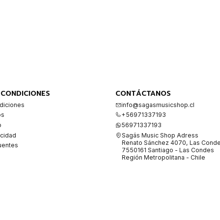
 CONDICIONES
CONTÁCTANOS
diciones
info@sagasmusicshop.cl
os
+56971337193
o
56971337193
acidad
Sagás Music Shop Adress
Renato Sánchez 4070, Las Cond
uentes
7550161 Santiago - Las Condes
Región Metropolitana - Chile