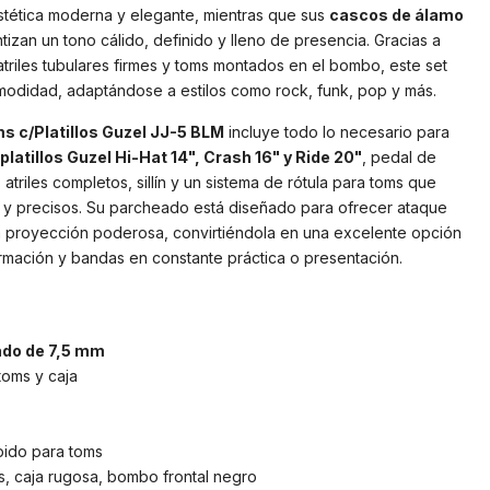
tética moderna y elegante, mientras que sus
cascos de álamo
tizan un tono cálido, definido y lleno de presencia. Gracias a
 atriles tubulares firmes y toms montados en el bombo, este set
modidad, adaptándose a estilos como rock, funk, pop y más.
 c/Platillos Guzel JJ-5 BLM
incluye todo lo necesario para
platillos Guzel Hi-Hat 14", Crash 16" y Ride 20"
, pedal de
riles completos, sillín y un sistema de rótula para toms que
s y precisos. Su parcheado está diseñado para ofrecer ataque
una proyección poderosa, convirtiéndola en una excelente opción
rmación y bandas en constante práctica o presentación.
ado de 7,5 mm
oms y caja
ápido para toms
s, caja rugosa, bombo frontal negro