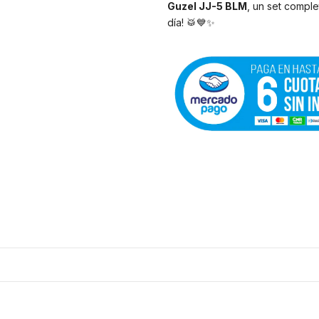
Guzel JJ-5 BLM
, un set comple
día! 🥁💙✨