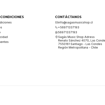
 CONDICIONES
CONTÁCTANOS
diciones
info@sagasmusicshop.cl
os
+56971337193
o
56971337193
acidad
Sagás Music Shop Adress
Renato Sánchez 4070, Las Cond
uentes
7550161 Santiago - Las Condes
Región Metropolitana - Chile