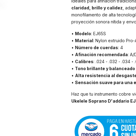
Ideales para afinación tradicio
claridad, brillo y calidez
, adap
monofilamento de alta tecnologí
proyección sonora nítida y envo
•
Modelo
: EJ65S
•
Material
: Nylon extruido Pro
•
Número de cuerdas
: 4
•
Afinación recomendada
: A/
•
Calibres
: .024 - .032 - .034 - 
•
Tono brillante y balanceado
•
Alta resistencia al desgaste
•
Sensación suave para una 
Haz que tu instrumento cobre vi
Ukelele Soprano D'addario E