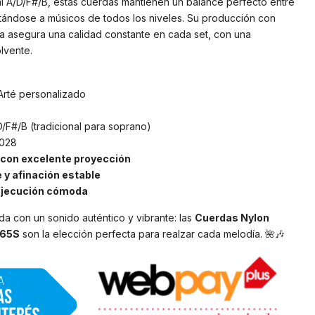
nal A/D/F#/B, estas cuerdas mantienen un balance perfecto entre
tándose a músicos de todos los niveles. Su producción con
a asegura una calidad constante en cada set, con una
lvente.
-Arté personalizado
D/F#/B (tradicional para soprano)
.028
 con excelente proyección
 y afinación estable
ejecución cómoda
da con un sonido auténtico y vibrante: las
Cuerdas Nylon
J65S
son la elección perfecta para realzar cada melodía. 🌺🎶