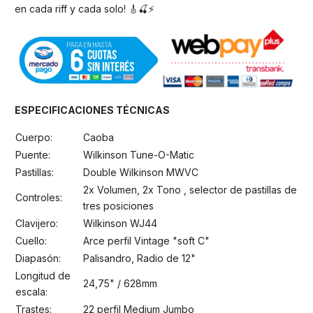
en cada riff y cada solo! 🎸🍒⚡
ESPECIFICACIONES TÉCNICAS
Cuerpo:
Caoba
Puente:
Wilkinson Tune-O-Matic
Pastillas:
Double Wilkinson MWVC
2x Volumen, 2x Tono , selector de pastillas de
Controles:
tres posiciones
Clavijero:
Wilkinson WJ44
Cuello:
Arce perfil Vintage "soft C"
Diapasón:
Palisandro, Radio de 12"
Longitud de
24,75" / 628mm
escala:
Trastes:
22 perfil Medium Jumbo