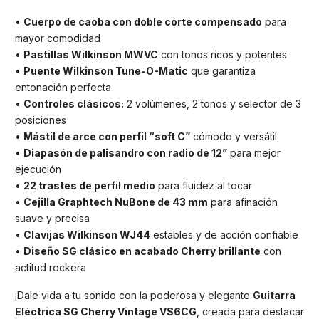
•
Cuerpo de caoba con doble corte compensado
para
mayor comodidad
•
Pastillas Wilkinson MWVC
con tonos ricos y potentes
•
Puente Wilkinson Tune-O-Matic
que garantiza
entonación perfecta
•
Controles clásicos:
2 volúmenes, 2 tonos y selector de 3
posiciones
•
Mástil de arce con perfil “soft C”
cómodo y versátil
•
Diapasón de palisandro con radio de 12”
para mejor
ejecución
•
22 trastes de perfil medio
para fluidez al tocar
•
Cejilla Graphtech NuBone de 43 mm
para afinación
suave y precisa
•
Clavijas Wilkinson WJ44
estables y de acción confiable
•
Diseño SG clásico en acabado Cherry brillante
con
actitud rockera
¡Dale vida a tu sonido con la poderosa y elegante
Guitarra
Eléctrica SG Cherry Vintage VS6CG
, creada para destacar