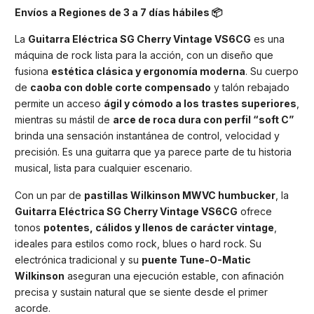
Envíos a Regiones de 3 a 7 días hábiles 📦
La
Guitarra Eléctrica SG Cherry Vintage VS6CG
es una
máquina de rock lista para la acción, con un diseño que
fusiona
estética clásica y ergonomía moderna
. Su cuerpo
de
caoba con doble corte compensado
y talón rebajado
permite un acceso
ágil y cómodo a los trastes superiores
,
mientras su mástil de
arce de roca dura con perfil “soft C”
brinda una sensación instantánea de control, velocidad y
precisión. Es una guitarra que ya parece parte de tu historia
musical, lista para cualquier escenario.
Con un par de
pastillas Wilkinson MWVC humbucker
, la
Guitarra Eléctrica SG Cherry Vintage VS6CG
ofrece
tonos
potentes, cálidos y llenos de carácter vintage
,
ideales para estilos como rock, blues o hard rock. Su
electrónica tradicional y su
puente Tune-O-Matic
Wilkinson
aseguran una ejecución estable, con afinación
precisa y sustain natural que se siente desde el primer
acorde.