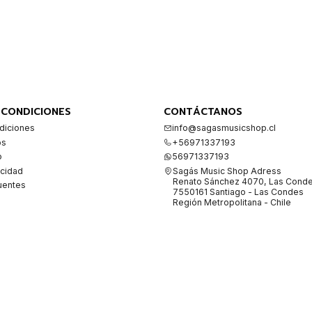
 CONDICIONES
CONTÁCTANOS
diciones
info@sagasmusicshop.cl
os
+56971337193
o
56971337193
acidad
Sagás Music Shop Adress
Renato Sánchez 4070, Las Cond
uentes
7550161 Santiago - Las Condes
Región Metropolitana - Chile