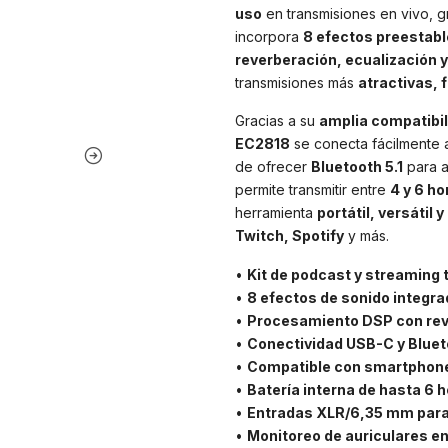
uso
en transmisiones en vivo, 
incorpora
8 efectos preestabl
reverberación, ecualización 
transmisiones más
atractivas, 
Gracias a su
amplia compatibi
EC2818
se conecta fácilmente
de ofrecer
Bluetooth 5.1
para a
permite transmitir entre
4 y 6 ho
herramienta
portátil, versátil 
Twitch, Spotify
y más.
•
Kit de podcast y streaming 
•
8 efectos de sonido integra
•
Procesamiento DSP con rev
•
Conectividad USB-C y Blueto
•
Compatible con smartphone
•
Batería interna de hasta 6 
•
Entradas XLR/6,35 mm para
•
Monitoreo de auriculares en