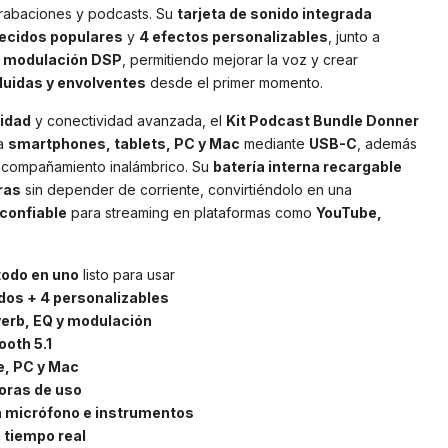
grabaciones y podcasts. Su
tarjeta de sonido integrada
ecidos populares
y
4 efectos personalizables
, junto a
y modulación DSP
, permitiendo mejorar la voz y crear
fluidas y envolventes
desde el primer momento.
lidad
y conectividad avanzada, el
Kit Podcast Bundle Donner
 a
smartphones, tablets, PC y Mac
mediante
USB-C
, además
compañamiento inalámbrico. Su
batería interna recargable
ras
sin depender de corriente, convirtiéndolo en una
y confiable
para streaming en plataformas como
YouTube,
todo en uno
listo para usar
dos + 4 personalizables
erb, EQ y modulación
oth 5.1
, PC y Mac
horas de uso
 micrófono e instrumentos
 tiempo real