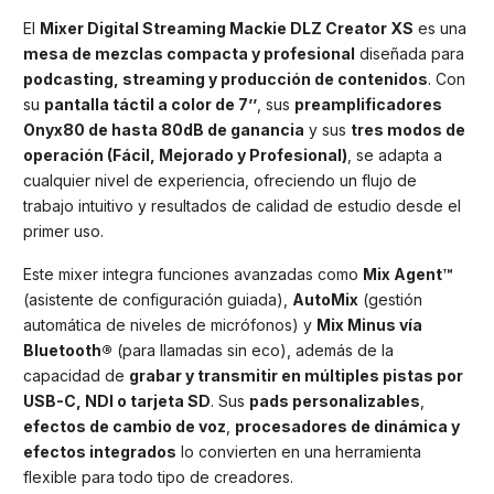
El
Mixer Digital Streaming Mackie DLZ Creator XS
es una
mesa de mezclas compacta y profesional
diseñada para
podcasting, streaming y producción de contenidos
. Con
su
pantalla táctil a color de 7’’
, sus
preamplificadores
Onyx80 de hasta 80dB de ganancia
y sus
tres modos de
operación (Fácil, Mejorado y Profesional)
, se adapta a
cualquier nivel de experiencia, ofreciendo un flujo de
trabajo intuitivo y resultados de calidad de estudio desde el
primer uso.
Este mixer integra funciones avanzadas como
Mix Agent™
(asistente de configuración guiada),
AutoMix
(gestión
automática de niveles de micrófonos) y
Mix Minus vía
Bluetooth®
(para llamadas sin eco), además de la
capacidad de
grabar y transmitir en múltiples pistas por
USB-C, NDI o tarjeta SD
. Sus
pads personalizables
,
efectos de cambio de voz
,
procesadores de dinámica y
efectos integrados
lo convierten en una herramienta
flexible para todo tipo de creadores.