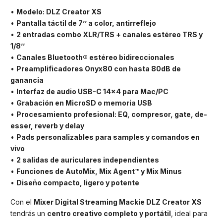
•
Modelo: DLZ Creator XS
•
Pantalla táctil de 7’’ a color, antirreflejo
•
2 entradas combo XLR/TRS + canales estéreo TRS y
1/8’’
•
Canales Bluetooth® estéreo bidireccionales
•
Preamplificadores Onyx80 con hasta 80dB de
ganancia
•
Interfaz de audio USB-C 14x4 para Mac/PC
•
Grabación en MicroSD o memoria USB
•
Procesamiento profesional: EQ, compresor, gate, de-
esser, reverb y delay
•
Pads personalizables para samples y comandos en
vivo
•
2 salidas de auriculares independientes
•
Funciones de AutoMix, Mix Agent™ y Mix Minus
•
Diseño compacto, ligero y potente
Con el
Mixer Digital Streaming Mackie DLZ Creator XS
tendrás un
centro creativo completo y portátil
, ideal para