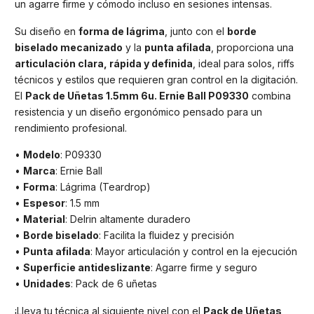
un agarre firme y cómodo incluso en sesiones intensas.
Su diseño en
forma de lágrima
, junto con el
borde
biselado mecanizado
y la
punta afilada
, proporciona una
articulación clara, rápida y definida
, ideal para solos, riffs
técnicos y estilos que requieren gran control en la digitación.
El
Pack de Uñetas 1.5mm 6u. Ernie Ball P09330
combina
resistencia y un diseño ergonómico pensado para un
rendimiento profesional.
•
Modelo
: P09330
•
Marca
: Ernie Ball
•
Forma
: Lágrima (Teardrop)
•
Espesor
: 1.5 mm
•
Material
: Delrin altamente duradero
•
Borde biselado
: Facilita la fluidez y precisión
•
Punta afilada
: Mayor articulación y control en la ejecución
•
Superficie antideslizante
: Agarre firme y seguro
•
Unidades
: Pack de 6 uñetas
¡Lleva tu técnica al siguiente nivel con el
Pack de Uñetas