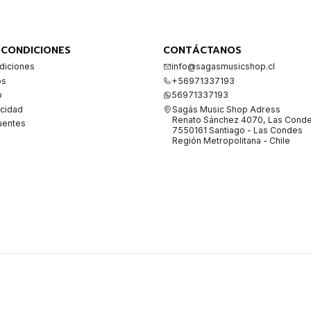
 CONDICIONES
CONTÁCTANOS
diciones
info@sagasmusicshop.cl
os
+56971337193
o
56971337193
acidad
Sagás Music Shop Adress
Renato Sánchez 4070, Las Cond
uentes
7550161 Santiago - Las Condes
Región Metropolitana - Chile