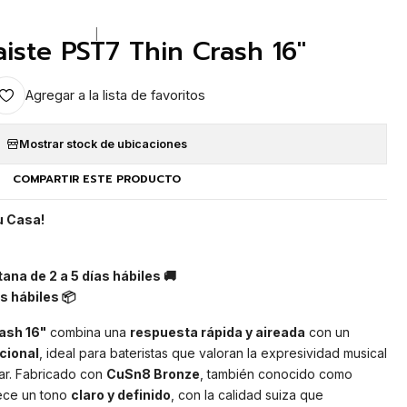
|
Paiste PST7 Thin Crash 16"
Agregar a la lista de favoritos
Mostrar stock de ubicaciones
COMPARTIR ESTE PRODUCTO
u Casa!
ana de 2 a 5 días hábiles 🚚
s hábiles 📦
rash 16"
combina una
respuesta rápida y aireada
con un
icional
, ideal para bateristas que valoran la expresividad musical
car. Fabricado con
CuSn8 Bronze
, también conocido como
rece un tono
claro y definido
, con la calidad suiza que