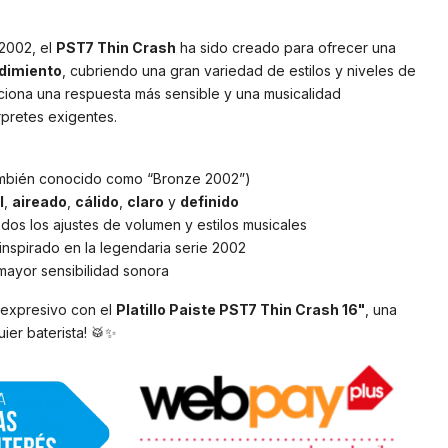
 2002, el
PST7 Thin Crash
ha sido creado para ofrecer una
ndimiento
, cubriendo una gran variedad de estilos y niveles de
ciona una respuesta más sensible y una musicalidad
rpretes exigentes.
mbién conocido como “Bronze 2002”)
l
,
aireado
,
cálido
,
claro
y
definido
odos los ajustes de volumen y estilos musicales
 inspirado en la legendaria serie 2002
 mayor sensibilidad sonora
 expresivo con el
Platillo Paiste PST7 Thin Crash 16"
, una
ier baterista! 🥁✨