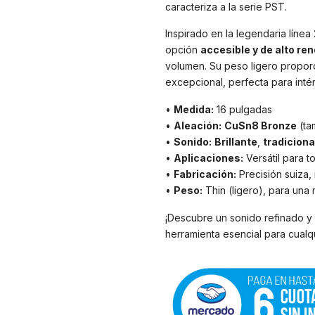
caracteriza a la serie PST.
Inspirado en la legendaria línea
opción
accesible y de alto re
volumen. Su peso ligero propor
excepcional, perfecta para inté
•
Medida:
16 pulgadas
•
Aleación:
CuSn8 Bronze
(ta
•
Sonido:
Brillante
,
tradiciona
•
Aplicaciones:
Versátil para t
•
Fabricación:
Precisión suiza,
•
Peso:
Thin (ligero), para una
¡Descubre un sonido refinado y
herramienta esencial para cualqu