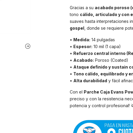
Gracias a su
acabado poroso (
tono
cálido, articulado y con
suaves hasta interpretaciones i
gospel
, donde se requiere pote
•
Medida:
14 pulgadas
•
Espesor:
10 mil (1 capa)
•
Refuerzo central interno (R
•
Acabado:
Poroso (Coated)
•
Ataque definido y sustain c
•
Tono cálido, equilibrado y 
•
Alta durabilidad
y fácil afina
Con el
Parche Caja Evans Pow
preciso y con la resistencia nec
potencia y control profesional! 