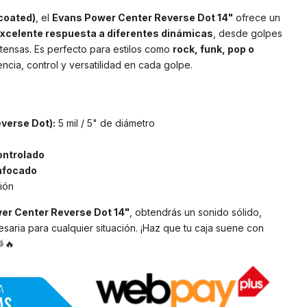
coated)
, el
Evans Power Center Reverse Dot 14"
ofrece un
 excelente respuesta a diferentes dinámicas
, desde golpes
ntensas. Es perfecto para estilos como
rock, funk, pop o
ncia, control y versatilidad en cada golpe.
everse Dot):
5 mil / 5" de diámetro
ontrolado
enfocado
ción
er Center Reverse Dot 14"
, obtendrás un sonido sólido,
esaria para cualquier situación. ¡Haz que tu caja suene con
🥁🔥