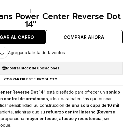
|
vans Power Center Reverse Dot
14"
GAR AL CARRO
COMPRAR AHORA
Agregar a la lista de favoritos
Mostrar stock de ubicaciones
COMPARTIR ESTE PRODUCTO
enter Reverse Dot 14"
está diseñado para ofrecer un
sonido
an control de armónicos
, ideal para bateristas que buscan
ificar sensibilidad. Su construcción de
una sola capa de 10 mil
abierta, mientras que su
refuerzo central interno (Reverse
proporciona
mayor enfoque, ataque y resistencia
, sin
toque.