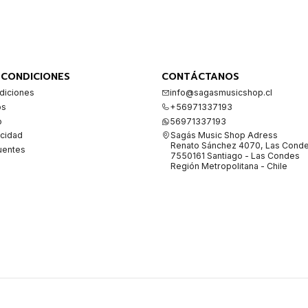
 CONDICIONES
CONTÁCTANOS
diciones
info@sagasmusicshop.cl
os
+56971337193
o
56971337193
acidad
Sagás Music Shop Adress
Renato Sánchez 4070, Las Cond
uentes
7550161 Santiago - Las Condes
Región Metropolitana - Chile