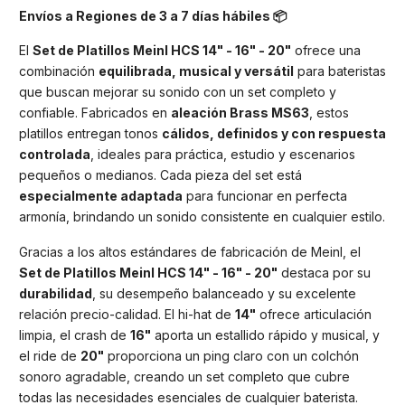
Envíos a Regiones de 3 a 7 días hábiles 📦
El
Set de Platillos Meinl HCS 14" - 16" - 20"
ofrece una
combinación
equilibrada, musical y versátil
para bateristas
que buscan mejorar su sonido con un set completo y
confiable. Fabricados en
aleación Brass MS63
, estos
platillos entregan tonos
cálidos, definidos y con respuesta
controlada
, ideales para práctica, estudio y escenarios
pequeños o medianos. Cada pieza del set está
especialmente adaptada
para funcionar en perfecta
armonía, brindando un sonido consistente en cualquier estilo.
Gracias a los altos estándares de fabricación de Meinl, el
Set de Platillos Meinl HCS 14" - 16" - 20"
destaca por su
durabilidad
, su desempeño balanceado y su excelente
relación precio-calidad. El hi-hat de
14"
ofrece articulación
limpia, el crash de
16"
aporta un estallido rápido y musical, y
el ride de
20"
proporciona un ping claro con un colchón
sonoro agradable, creando un set completo que cubre
todas las necesidades esenciales de cualquier baterista.