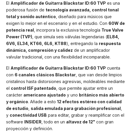
El
Amplificador de Guitarra Blackstar ID:60 TVP
es una
poderosa fusión de
tecnología avanzada, control tonal
total y sonido auténtico
, diseñado para músicos que
exigen lo mejor en el escenario y en el estudio. Con
60W de
potencia real
, incorpora la exclusiva tecnología
True Valve
Power (TVP)
, que simula seis válvulas legendarias (
EL84,
6V6, EL34, KT66, 6L6, KT88
), entregando la
respuesta
dinámica, compresión y calidez
de un amplificador
valvular tradicional, con una flexibilidad incomparable.
El
Amplificador de Guitarra Blackstar ID:60 TVP
cuenta
con
6 canales clásicos Blackstar
, que van desde limpios
cristalinos hasta distorsiones agresivas, moldeables mediante
el
control ISF patentado
, que permite ajustar entre un
carácter
americano ajustado
y uno
británico más abierto
y orgánico
. Añade a esto
12 efectos estéreo con calidad
de estudio
,
salida emulada para grabación profesional
,
y
conectividad USB
para editar, grabar y reamplificar con el
software
INSIDER
, todo en un
altavoz de 12"
con gran
proyección y definición.