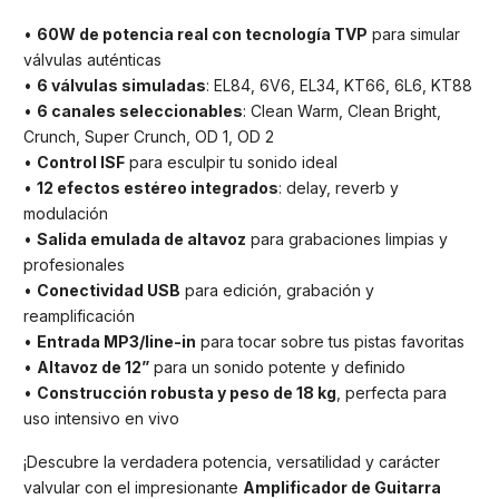
•
60W de potencia real con tecnología TVP
para simular
válvulas auténticas
•
6 válvulas simuladas
: EL84, 6V6, EL34, KT66, 6L6, KT88
•
6 canales seleccionables
: Clean Warm, Clean Bright,
Crunch, Super Crunch, OD 1, OD 2
•
Control ISF
para esculpir tu sonido ideal
•
12 efectos estéreo integrados
: delay, reverb y
modulación
•
Salida emulada de altavoz
para grabaciones limpias y
profesionales
•
Conectividad USB
para edición, grabación y
reamplificación
•
Entrada MP3/line-in
para tocar sobre tus pistas favoritas
•
Altavoz de 12”
para un sonido potente y definido
•
Construcción robusta y peso de 18 kg
, perfecta para
uso intensivo en vivo
¡Descubre la verdadera potencia, versatilidad y carácter
valvular con el impresionante
Amplificador de Guitarra