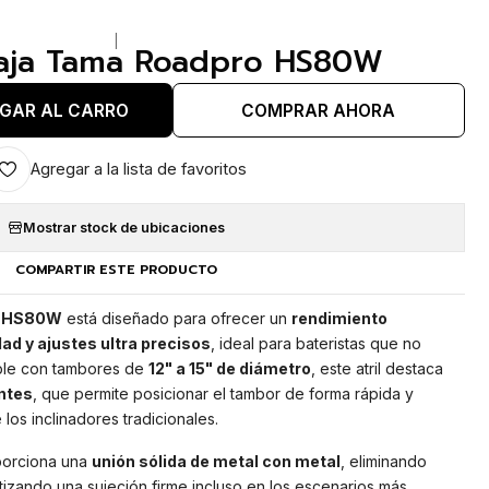
|
Caja Tama Roadpro HS80W
GAR AL CARRO
COMPRAR AHORA
Agregar a la lista de favoritos
Mostrar stock de ubicaciones
COMPARTIR ESTE PRODUCTO
ro HS80W
está diseñado para ofrecer un
rendimiento
ad y ajustes ultra precisos
, ideal para bateristas que no
ble con tambores de
12" a 15" de diámetro
, este atril destaca
entes
, que permite posicionar el tambor de forma rápida y
 los inclinadores tradicionales.
orciona una
unión sólida de metal con metal
, eliminando
izando una sujeción firme incluso en los escenarios más