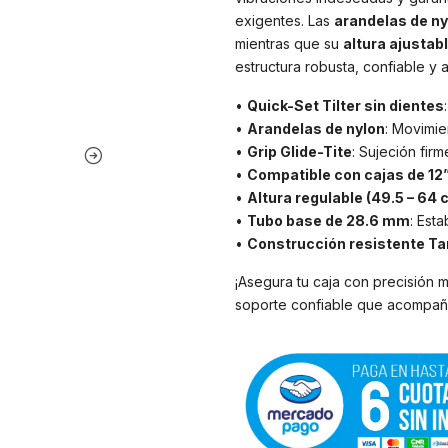
exigentes. Las
arandelas de ny
mientras que su
altura ajustab
estructura robusta, confiable y 
•
Quick-Set Tilter sin dientes
•
Arandelas de nylon
: Movimie
•
Grip Glide-Tite
: Sujeción firm
•
Compatible con cajas de 12”
•
Altura regulable (49.5 – 64 
•
Tubo base de 28.6 mm
: Esta
•
Construcción resistente T
¡Asegura tu caja con precisión m
soporte confiable que acompaña