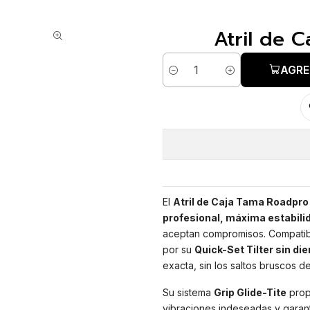
Atril de 
AGRE
Cantidad
El
Atril de Caja Tama Roadp
profesional, máxima estabilid
aceptan compromisos. Compati
por su
Quick-Set Tilter sin di
exacta, sin los saltos bruscos de
Su sistema
Grip Glide-Tite
prop
vibraciones indeseadas y garant