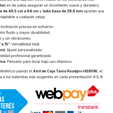
lon
en las patas aseguran un movimiento suave y duradero,
le de 49.5 cm a 64 cm
y
tubo base de 28.6 mm
aportan una
adaptable a cualquier setup.
: Inclinación precisa sin esfuerzo.
nto fluido y mayor durabilidad.
e y sin vibraciones.
 a 15”
: Versatilidad total.
cm)
: Ajuste personalizado.
bilidad profesional garantizada.
ama
: Pensado para durar bajo uso intensivo.
ilimétrica usando el
Atril de Caja Tama Roadpro HS80W
, el
 a los bateristas más exigentes en cada presentación! 🥁💪🎯