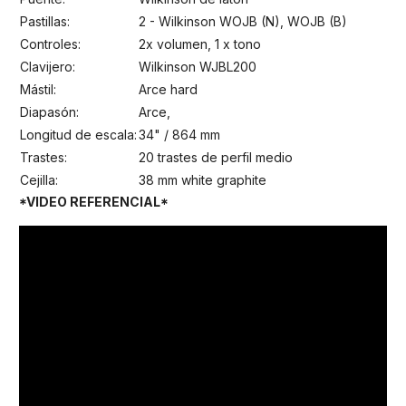
Pastillas:
2 - Wilkinson WOJB (N), WOJB (B)
Controles:
2x volumen, 1 x tono
Clavijero:
Wilkinson WJBL200
Mástil:
Arce hard
Diapasón:
Arce,
Longitud de escala:
34" / 864 mm
Trastes:
20 trastes de perfil medio
Cejilla:
38 mm white graphite
*VIDEO REFERENCIAL*