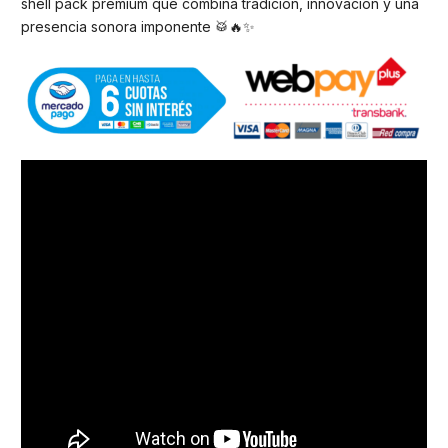
shell pack premium que combina tradición, innovación y una
presencia sonora imponente 🥁🔥✨