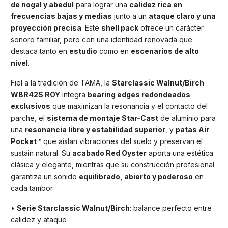
de nogal y abedul
para lograr una
calidez rica en
frecuencias bajas y medias
junto a un
ataque claro y una
proyección precisa
. Este
shell pack
ofrece un carácter
sonoro familiar, pero con una identidad renovada que
destaca tanto en
estudio
como en
escenarios de alto
nivel
.
Fiel a la tradición de TAMA, la
Starclassic Walnut/Birch
WBR42S ROY
integra
bearing edges redondeados
exclusivos
que maximizan la resonancia y el contacto del
parche, el
sistema de montaje Star-Cast
de aluminio para
una
resonancia libre y estabilidad superior
, y
patas Air
Pocket™
que aíslan vibraciones del suelo y preservan el
sustain natural. Su
acabado Red Oyster
aporta una estética
clásica y elegante, mientras que su construcción profesional
garantiza un sonido
equilibrado, abierto y poderoso
en
cada tambor.
•
Serie Starclassic Walnut/Birch
: balance perfecto entre
calidez y ataque