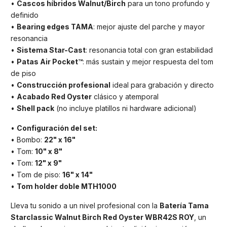
•
Cascos híbridos Walnut/Birch
para un tono profundo y
definido
•
Bearing edges TAMA
: mejor ajuste del parche y mayor
resonancia
•
Sistema Star-Cast
: resonancia total con gran estabilidad
•
Patas Air Pocket™
: más sustain y mejor respuesta del tom
de piso
•
Construcción profesional
ideal para grabación y directo
•
Acabado Red Oyster
clásico y atemporal
•
Shell pack
(no incluye platillos ni hardware adicional)
•
Configuración del set:
• Bombo:
22" x 16"
• Tom:
10" x 8"
• Tom:
12" x 9"
• Tom de piso:
16" x 14"
•
Tom holder doble MTH1000
Lleva tu sonido a un nivel profesional con la
Batería Tama
Starclassic Walnut Birch Red Oyster WBR42S ROY
, un