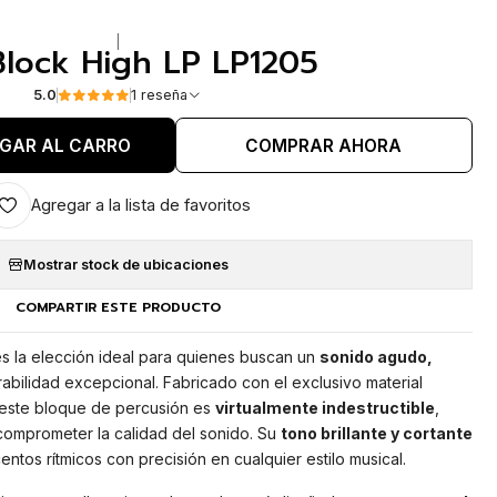
|
Block High LP LP1205
5.0
1 reseña
GAR AL CARRO
COMPRAR AHORA
Agregar a la lista de favoritos
Mostrar stock de ubicaciones
COMPARTIR ESTE PRODUCTO
s la elección ideal para quienes buscan un
sonido agudo,
abilidad excepcional. Fabricado con el exclusivo material
, este bloque de percusión es
virtualmente indestructible
,
 comprometer la calidad del sonido. Su
tono brillante y cortante
ntos rítmicos con precisión en cualquier estilo musical.