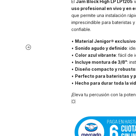
El
Jam Block High LP LP1205
v
uso profesional en vivo y en e
que permite una instalación ráp
imprescindible para bateristas y
confiable.
•
Material Jenigor® exclusivo
•
Sonido agudo y definido
: id
•
Color azul vibrante
: fácil de 
•
Incluye montura de 3/8"
: in
•
Diseño compacto y robusto
•
Perfecto para bateristas y 
•
Hecho para durar toda la vi
¡Eleva tu percusión con la poten
💥