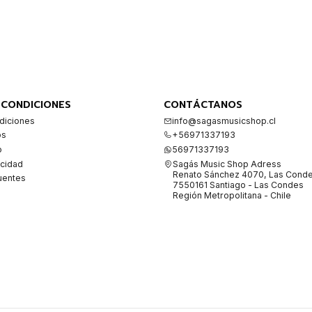
 CONDICIONES
CONTÁCTANOS
diciones
info@sagasmusicshop.cl
os
+56971337193
o
56971337193
acidad
Sagás Music Shop Adress
Renato Sánchez 4070, Las Cond
uentes
7550161 Santiago - Las Condes
Región Metropolitana - Chile