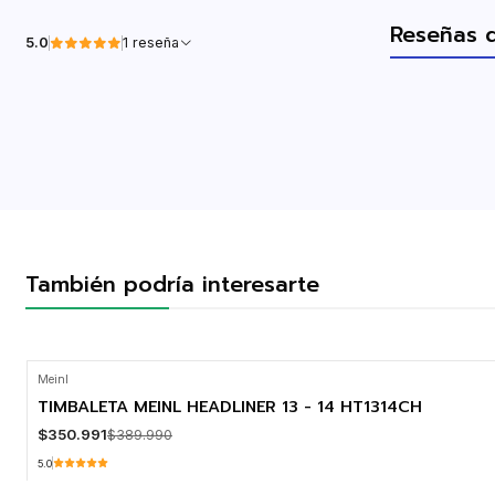
Reseñas 
5.0
1 reseña
También podría interesarte
Meinl
-10% OFF
TIMBALETA MEINL HEADLINER 13 - 14 HT1314CH
$350.991
$389.990
5.0