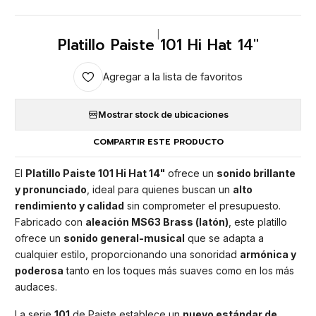
|
Platillo Paiste 101 Hi Hat 14"
Agregar a la lista de favoritos
Mostrar stock de ubicaciones
COMPARTIR ESTE PRODUCTO
El
Platillo Paiste 101 Hi Hat 14"
ofrece un
sonido brillante
y pronunciado
, ideal para quienes buscan un
alto
rendimiento y calidad
sin comprometer el presupuesto.
Fabricado con
aleación MS63 Brass (latón)
, este platillo
ofrece un
sonido general-musical
que se adapta a
cualquier estilo, proporcionando una sonoridad
armónica y
poderosa
tanto en los toques más suaves como en los más
audaces.
La serie
101
de Paiste establece un
nuevo estándar de