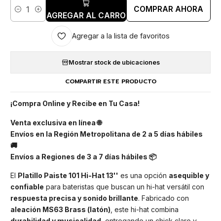
COMPRAR AHORA
Cantidad
AGREGAR AL CARRO
Agregar a la lista de favoritos
Mostrar stock de ubicaciones
COMPARTIR ESTE PRODUCTO
¡Compra Online y Recibe en Tu Casa!
Venta exclusiva en línea 🌐
Envíos en la Región Metropolitana de 2 a 5 días hábiles
🚚
Envíos a Regiones de 3 a 7 días hábiles 📦
El
Platillo Paiste 101 Hi-Hat 13''
es una opción
asequible y
confiable
para bateristas que buscan un hi-hat versátil con
respuesta precisa y sonido brillante
. Fabricado con
aleación MS63 Brass (latón)
, este hi-hat combina
durabilidad y musicalidad
, entregando un chick claro y