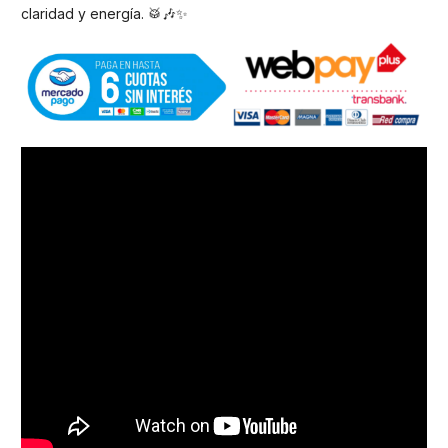
claridad y energía. 🥁🎶✨