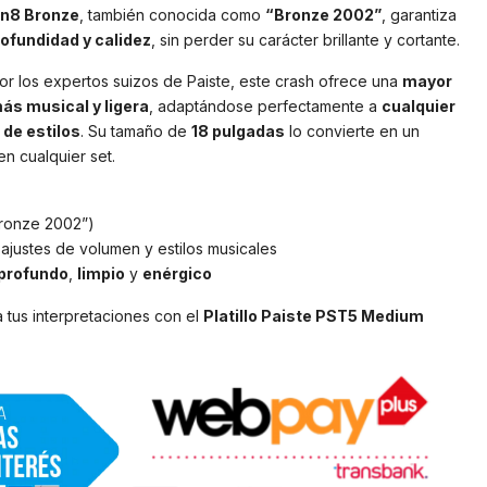
Sn8 Bronze
, también conocida como
“Bronze 2002”
, garantiza
ofundidad y calidez
, sin perder su carácter brillante y cortante.
r los expertos suizos de Paiste, este crash ofrece una
mayor
ás musical y ligera
, adaptándose perfectamente a
cualquier
de estilos
. Su tamaño de
18 pulgadas
lo convierte en un
n cualquier set.
ronze 2002”)
ajustes de volumen y estilos musicales
profundo
,
limpio
y
enérgico
 tus interpretaciones con el
Platillo Paiste PST5 Medium