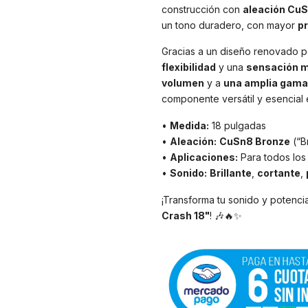
construcción con
aleación Cu
un tono duradero, con mayor
pr
Gracias a un diseño renovado po
flexibilidad
y una
sensación m
volumen
y a
una amplia gama 
componente versátil y esencial e
•
Medida:
18 pulgadas
•
Aleación:
CuSn8 Bronze
(“B
•
Aplicaciones:
Para todos los 
•
Sonido:
Brillante
,
cortante
,
¡Transforma tu sonido y potencia
Crash 18"
! 🎶🔥✨