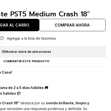
|
aiste PST5 Medium Crash 18"
GAR AL CARRO
COMPRAR AHORA
Agregar a la lista de favoritos
Mostrar stock de ubicaciones
COMPARTIR ESTE PRODUCTO
u Casa!
ana de 2 a 5 días hábiles 🚚
s hábiles 📦
m Crash 18"
destaca por su
sonido brillante, limpio y
s que necesitan una respuesta poderosa y definida. Su