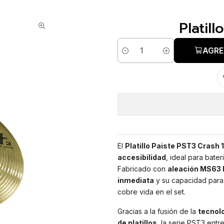
Platill
AGRE
Cantidad
El
Platillo Paiste PST3 Crash 1
accesibilidad
, ideal para bate
Fabricado con
aleación MS63 B
inmediata
y su capacidad para 
cobre vida en el set.
Gracias a la fusión de la
tecnol
de platillos
, la serie PST3 ent