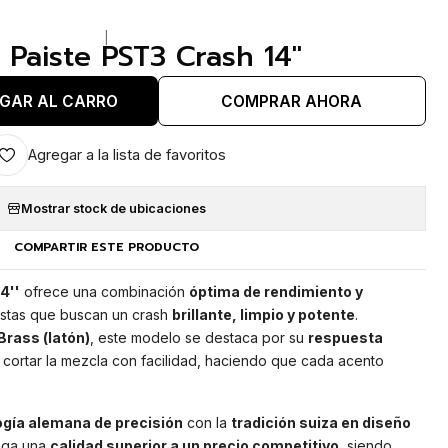
|
o Paiste PST3 Crash 14''
GAR AL CARRO
COMPRAR AHORA
Agregar a la lista de favoritos
Mostrar stock de ubicaciones
COMPARTIR ESTE PRODUCTO
4''
ofrece una combinación
óptima de rendimiento y
ristas que buscan un crash
brillante, limpio y potente
.
rass (latón)
, este modelo se destaca por su
respuesta
cortar la mezcla con facilidad, haciendo que cada acento
ogía alemana de precisión
con la
tradición suiza en diseño
rega una
calidad superior a un precio competitivo
, siendo