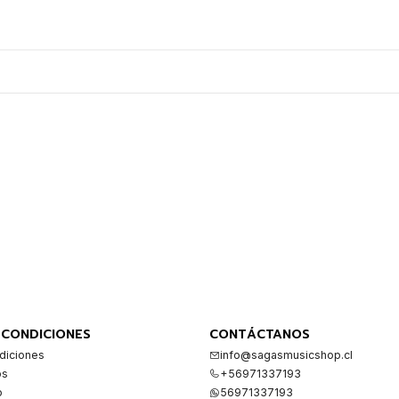
 CONDICIONES
CONTÁCTANOS
diciones
info@sagasmusicshop.cl
os
+56971337193
o
56971337193