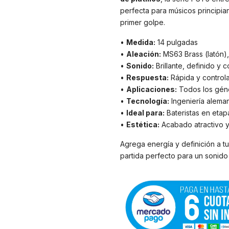
perfecta para músicos principia
primer golpe.
•
Medida:
14 pulgadas
•
Aleación:
MS63 Brass (latón)
•
Sonido:
Brillante, definido y 
•
Respuesta:
Rápida y control
•
Aplicaciones:
Todos los géne
•
Tecnología:
Ingeniería alema
•
Ideal para:
Bateristas en eta
•
Estética:
Acabado atractivo y
Agrega energía y definición a t
partida perfecto para un sonido