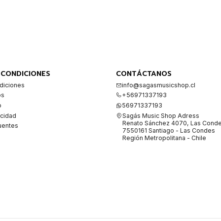
 CONDICIONES
CONTÁCTANOS
diciones
info@sagasmusicshop.cl
os
+56971337193
o
56971337193
acidad
Sagás Music Shop Adress
Renato Sánchez 4070, Las Cond
uentes
7550161 Santiago - Las Condes
Región Metropolitana - Chile