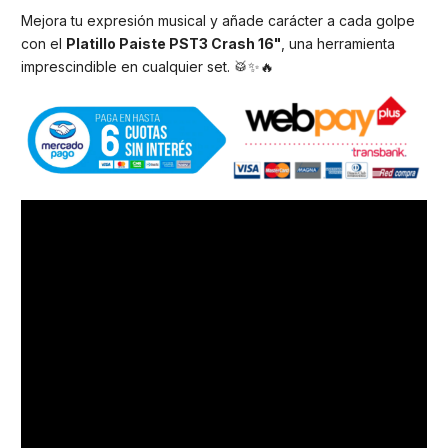
Mejora tu expresión musical y añade carácter a cada golpe
con el
Platillo Paiste PST3 Crash 16"
, una herramienta
imprescindible en cualquier set. 🥁✨🔥